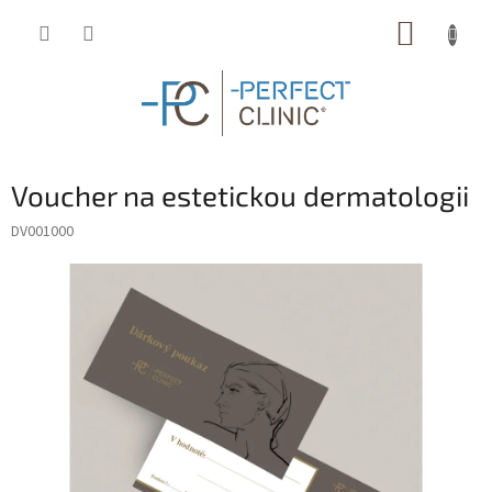
Přejít
NÁKUP
na
obsah
KOŠÍK
Voucher na estetickou dermatologii
DV001000