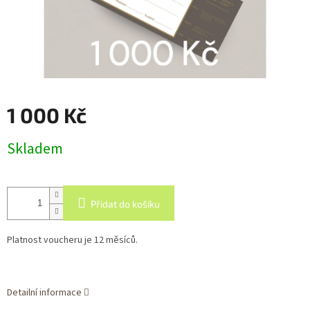
1 000 Kč
Měrná
Skladem
cena:
Přidat do košíku
Platnost voucheru je 12 měsíců.
Detailní informace