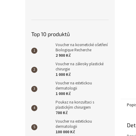
n
e
l
Top 10 produktů
Voucher na kosmetické ošetření
Biologique Recherche
2 900 Kč
Voucher na zákroky plastické
chirurgie
1 000 Kč
Voucher na estetickou
dermatologii
1 000 Kč
Poukaz na konzultaci s
Popi
plastickým chirurgem
700 Kč
Voucher na estetickou
Det
dermatologii
100 000 Kč