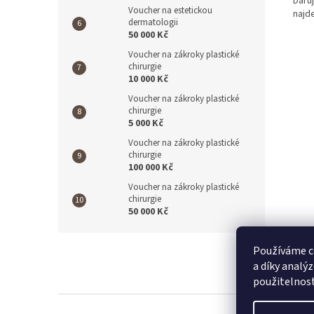
Daru
Voucher na estetickou
najd
dermatologii
50 000 Kč
Voucher na zákroky plastické
chirurgie
10 000 Kč
Voucher na zákroky plastické
chirurgie
5 000 Kč
Voucher na zákroky plastické
chirurgie
100 000 Kč
Voucher na zákroky plastické
chirurgie
50 000 Kč
Z
Používáme c
á
a díky analý
p
použitelnos
a
t