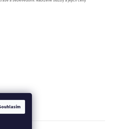
 kráse a sebevědomí.
Nabízené služby a jejich ceny
Souhlasím