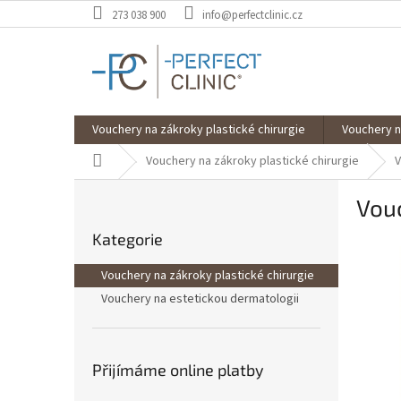
Přejít
273 038 900
info@perfectclinic.cz
na
obsah
Vouchery na zákroky plastické chirurgie
Vouchery n
Domů
Vouchery na zákroky plastické chirurgie
V
P
Vouc
o
Přeskočit
s
Kategorie
kategorie
t
r
Vouchery na zákroky plastické chirurgie
a
Vouchery na estetickou dermatologii
n
n
í
p
Přijímáme online platby
a