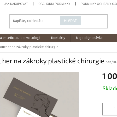
JAK NAKUPOVAT
OBCHODNÍ PODMÍNKY
PODMÍNKY OCHRANY OS
HLEDAT
a estetickou dermatologii
Kontakty
Moje objednávka
oucher na zákroky plastické chirurgie
her na zákroky plastické chirurgie
ZAK/01
1 0
Měrná
Skla
cena: