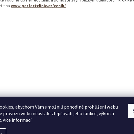
jte voucher do Perfect Clinic a pomozte svým blízkým udělat první krok ke
ete na
www.perfectclinic.cz/cenik/
ookies, abychom Vám umožnili pohodlné prohlížení webu
ze provozu webu neustále zlepšovali jeho funkce, výkon a
t.
Více informací