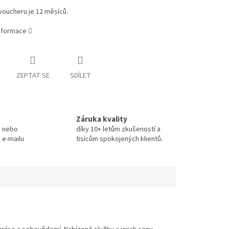
voucheru je 12 měsíců.
informace
ZEPTAT SE
SDÍLET
Záruka kvality
h nebo
díky 10+ letům zkušeností a
 e-mailu
tisícům spokojených klientů.