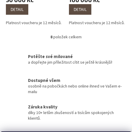
DETAIL
DETAIL
Platnost voucheru je 12 měsíců.
Platnost voucheru je 12 měsíců.
8
položek celkem
O
v
l
á
Potěšte své milované
d
a dopřejte jim příležitost cítit se ještě krásnější!
a
c
í
Dostupné všem
p
osobně na pobočkách nebo online ihned ve Vašem e-
r
mailu
v
k
y
Záruka kvality
v
díky 10+ letům zkušeností a tisícům spokojených
ý
klientů.
p
i