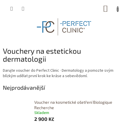
Přejít
NÁKUP
na
obsah
KOŠÍK
Vouchery na estetickou
dermatologii
Darujte voucher do Perfect Clinic · Dermatology a pomozte svým
blízkým udělat první krok ke kráse a sebevědomí.
Nejprodávanější
Voucher na kosmetické ošetření Biologique
Recherche
Skladem
2 900 Kč