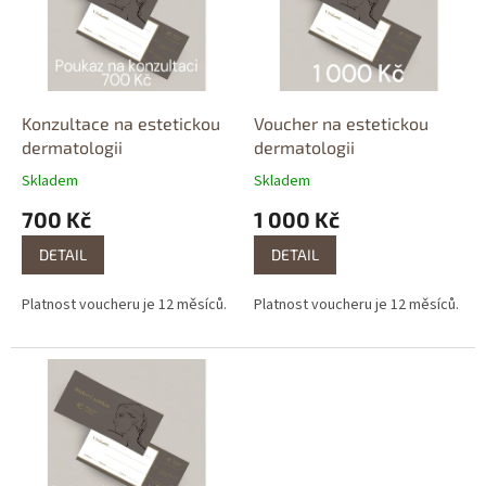
i
u
s
k
p
t
r
ů
o
d
Konzultace na estetickou
Voucher na estetickou
u
dermatologii
dermatologii
k
Skladem
Skladem
t
700 Kč
1 000 Kč
ů
DETAIL
DETAIL
Platnost voucheru je 12 měsíců.
Platnost voucheru je 12 měsíců.