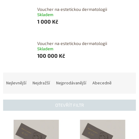
Voucher na estetickou dermatologii
Skladem
1 000 Kč
Voucher na estetickou dermatologii
Skladem
100 000 Kč
Ř
a
Nejlevnější
Nejdražší
Nejprodávanější
Abecedně
z
e
n
OTEVŘÍT FILTR
í
p
V
r
ý
o
p
d